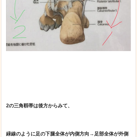
2の三角靱帯は後方からみて、
緑線のように足の下腿全体が内側方向→足部全体が外側