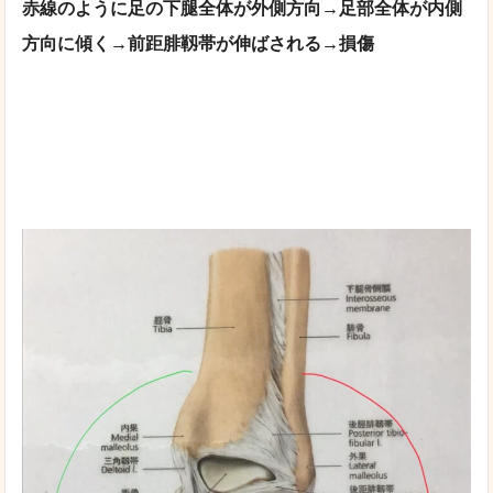
赤線のように足の下腿全体が外側方向→足部全体が内側
方向に傾く→前距腓靱帯が伸ばされる→損傷