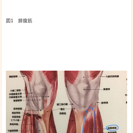
図1 腓腹筋