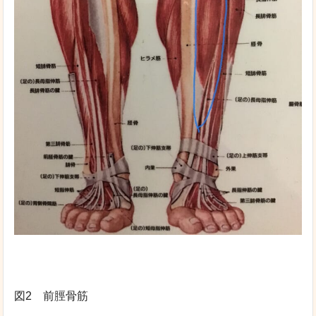
図2 前脛骨筋