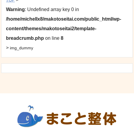
Warning
: Undefined array key 0 in
/home/michellx8/makotoseitai.com/public_html/wp-
content/themes/makotoseitai2/template-
breadcrumb.php
on line
8
>
img_dummy