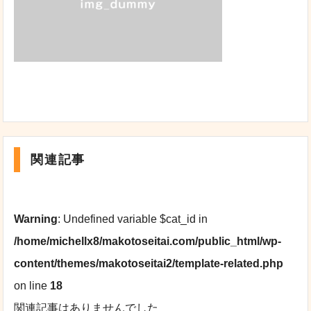
関連記事
Warning
: Undefined variable $cat_id in
/home/michellx8/makotoseitai.com/public_html/wp-
content/themes/makotoseitai2/template-related.php
on line
18
関連記事はありませんでした