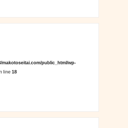
8/makotoseitai.com/public_html/wp-
n line
18