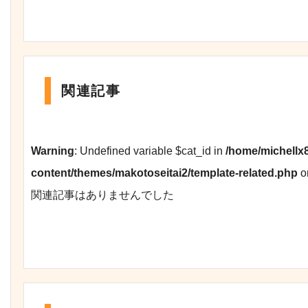
関連記事
Warning
: Undefined variable $cat_id in
/home/michellx
content/themes/makotoseitai2/template-related.php
o
関連記事はありませんでした