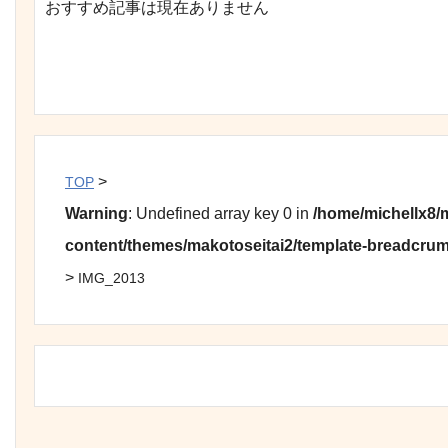
おすすめ記事は現在ありません
>
TOP
Warning
: Undefined array key 0 in
/home/michellx8/
content/themes/makotoseitai2/template-breadcru
>
IMG_2013