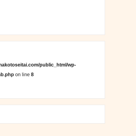
makotoseitai.com/public_html/wp-
mb.php
on line
8