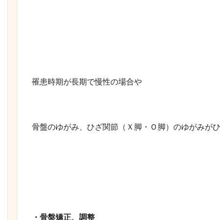
罹患時期が長期で慢性の場合や
骨盤のゆがみ、ひざ関節（Ｘ脚・Ｏ脚）のゆがみが
・骨盤矯正、調整