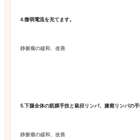
4.微弱電流を充てます。
静脈瘤の緩和、改善
5.下腿全体の筋膜手技と鼠径リンパ、膝窩リンパの手
静脈瘤の緩和、改善