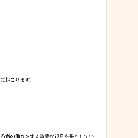
。
めに起こります。
に
ろ過の働き
をする重要な役目を果たしてい