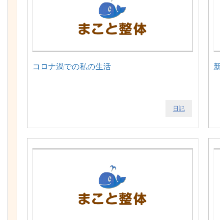
コロナ渦での私の生活
日記